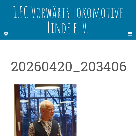
1.FC Vorwärts Lokomotive
Linde e. V.
20260420_203406