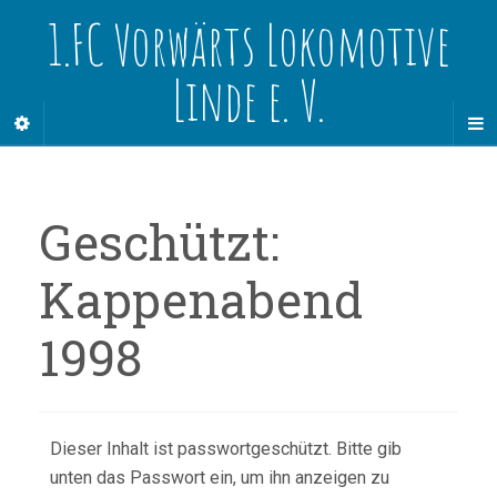
1.FC Vorwärts Lokomotive
Linde e. V.
Geschützt:
Kappenabend
1998
Dieser Inhalt ist passwortgeschützt. Bitte gib
unten das Passwort ein, um ihn anzeigen zu