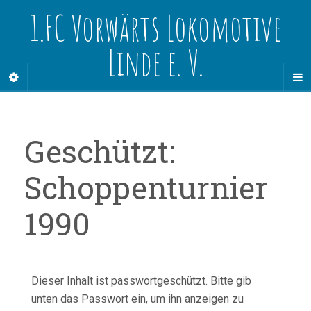
1.FC Vorwärts Lokomotive
Linde e. V.
Geschützt:
Schoppenturnier
1990
Dieser Inhalt ist passwortgeschützt. Bitte gib
unten das Passwort ein, um ihn anzeigen zu