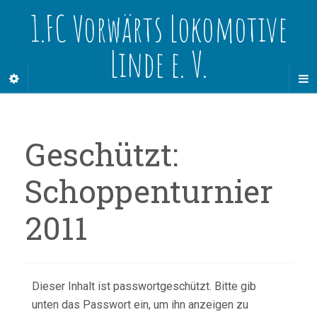
1.FC Vorwärts Lokomotive
Linde e. V.
Geschützt:
Schoppenturnier
2011
Dieser Inhalt ist passwortgeschützt. Bitte gib
unten das Passwort ein, um ihn anzeigen zu